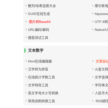
散列/哈希加密大全
摩尔斯
GUID在线生成
htpass
图片转Base64
UTF-8
URL编码/解码
Native
键盘测试工具
文本数字
Html在线编辑器
文章自
汉字转为拼音
火星文
在线统计字数工具
文字竖
文字特效工具
字符串
英文字母大小写转换
人民币
常用进制转换工具
RGB颜