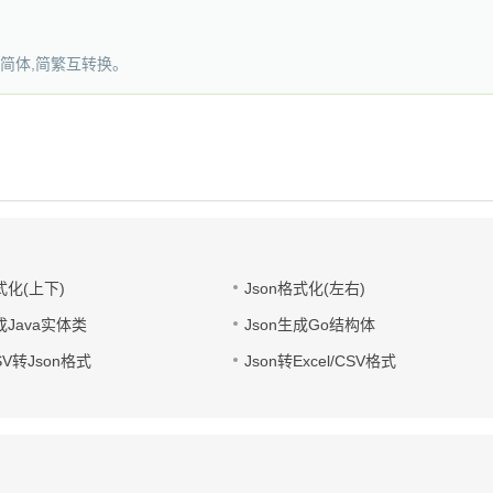
简体,简繁互转换。
式化(上下)
Json格式化(左右)
成Java实体类
Json生成Go结构体
CSV转Json格式
Json转Excel/CSV格式