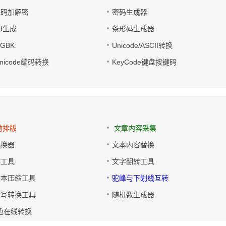
电码加解密
密码生成器
wd生成
条形码生成器
转GBK
Unicode/ASCII转换
/Unicode编码转换
KeyCode键盘按键码
动排版
文章内容采集
转换器
文本内容替换
排工具
文字翻转工具
文本压缩工具
驼峰与下划线互转
大写转换工具
随机数生成器
色在线转换