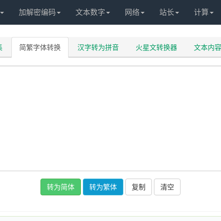
加解密编码
文本数字
网络
站长
计算
集
简繁字体转换
汉字转为拼音
火星文转换器
文本内
转为简体
转为繁体
复制