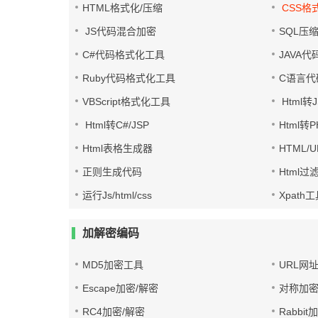
HTML格式化/压缩
CSS格
JS代码混合加密
SQL压
C#代码格式化工具
JAVA
Ruby代码格式化工具
C语言代
VBScript格式化工具
Html转J
Html转C#/JSP
Html转
Html表格生成器
HTML/
正则生成代码
Html过
运行Js/html/css
Xpath
加解密编码
MD5加密工具
URL网
Escape加密/解密
对称加密
RC4加密/解密
Rabbit